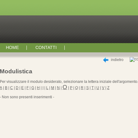
HOME
CONTATTI
indietro
Modulistica
Per visualizzare il modulo desiderato, selezionare la lettera iniziale dell'argomento
O
A
|
B
|
C
|
D
|
E
|
F
|
G
|
H
|
I
|
L
|
M
|
N
|
|
P
|
Q
|
R
|
S
|
T
|
U
|
V
|
Z
- Non sono presenti inserimenti -