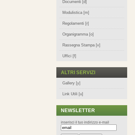
Documenti [d]
Modulistica [m]
Regolamenti [r]
Organigramma [o]
Rassegna Stampa [v]
Uffici [f]
ALTRI SERVIZI
Gallery [y]
Link Utili [u]
NEWSLETTER
inserisci il tuo indirizzo e-mail