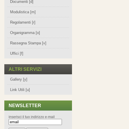
Documenti [d]
Modulistica [m]
Regolamenti [r]
Organigramma [o]
Rassegna Stampa [v]
Uffici [f]
ALTRI SERVIZI
Gallery [y]
Link Utili [u]
NEWSLETTER
inserisci il tuo indirizzo e-mail