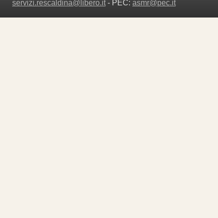
servizi.rescaldina@libero.it
- PEC:
asmr@pec.it