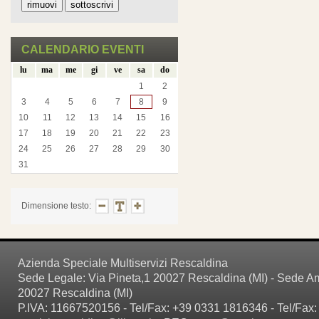
CALENDARIO EVENTI
lu
ma
me
gi
ve
sa
do
1
2
3
4
5
6
7
8
9
10
11
12
13
14
15
16
17
18
19
20
21
22
23
24
25
26
27
28
29
30
31
Dimensione testo:
Azienda Speciale Multiservizi Rescaldina
Sede Legale: Via Pineta,1 20027 Rescaldina (MI) - Sede Amm
20027 Rescaldina (MI)
P.IVA: 11667520156 - Tel/Fax: +39 0331 1816346 - Tel/Fax: