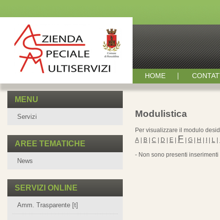
HOME
CONTAT
MENU
Modulistica
Servizi
Per visualizzare il modulo deside
F
A
|
B
|
C
|
D
|
E
|
|
G
|
H
|
I
|
L
|
AREE TEMATICHE
- Non sono presenti inserimenti 
News
SERVIZI ONLINE
Amm. Trasparente [t]