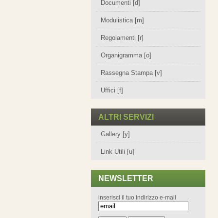
Documenti [d]
Modulistica [m]
Regolamenti [r]
Organigramma [o]
Rassegna Stampa [v]
Uffici [f]
ALTRI SERVIZI
Gallery [y]
Link Utili [u]
NEWSLETTER
inserisci il tuo indirizzo e-mail