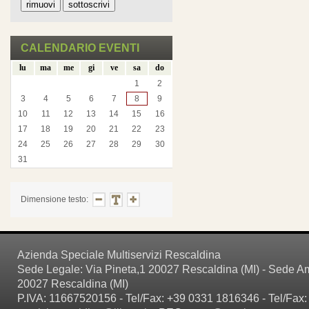
CALENDARIO EVENTI
lu
ma
me
gi
ve
sa
do
1
2
3
4
5
6
7
8
9
10
11
12
13
14
15
16
17
18
19
20
21
22
23
24
25
26
27
28
29
30
31
Dimensione testo:
Azienda Speciale Multiservizi Rescaldina
Sede Legale: Via Pineta,1 20027 Rescaldina (MI) - Sede Amm
20027 Rescaldina (MI)
P.IVA: 11667520156 - Tel/Fax: +39 0331 1816346 - Tel/Fax: