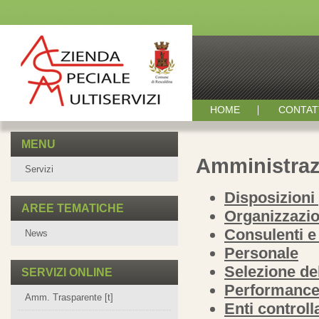
HOME
CONTAT
MENU
Amministraz
Servizi
Disposizioni
AREE TEMATICHE
Organizzazi
Consulenti e 
News
Personale
Selezione de
SERVIZI ONLINE
Performanc
Amm. Trasparente [t]
Enti controlla