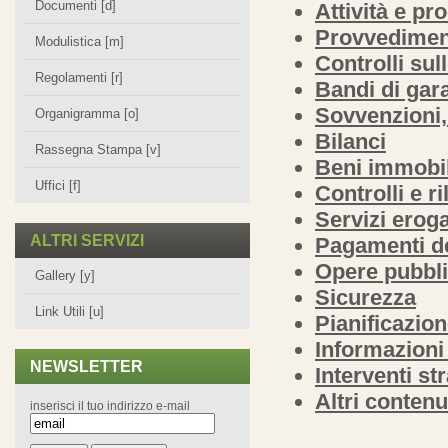
Documenti [d]
Attività e pr
Provvedimen
Modulistica [m]
Controlli sul
Regolamenti [r]
Bandi di gara
Sovvenzioni,
Organigramma [o]
Bilanci
Rassegna Stampa [v]
Beni immobil
Uffici [f]
Controlli e r
Servizi eroga
ALTRI SERVIZI
Pagamenti de
Opere pubbl
Gallery [y]
Sicurezza
Link Utili [u]
Pianificazion
Informazioni
NEWSLETTER
Interventi st
Altri contenu
inserisci il tuo indirizzo e-mail