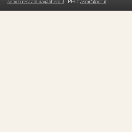
servizi.rescaldina@libero.it
- PEC:
asmr@pec.it