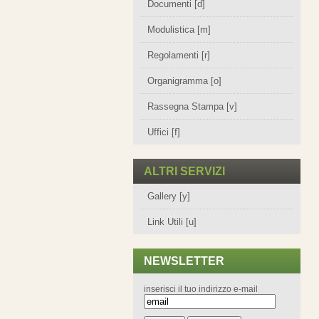
Documenti [d]
Modulistica [m]
Regolamenti [r]
Organigramma [o]
Rassegna Stampa [v]
Uffici [f]
ALTRI SERVIZI
Gallery [y]
Link Utili [u]
NEWSLETTER
inserisci il tuo indirizzo e-mail