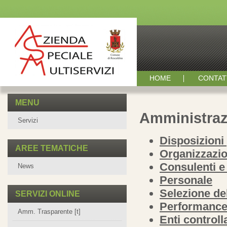
HOME
CONTAT
MENU
Amministraz
Servizi
Disposizioni
AREE TEMATICHE
Organizzazi
Consulenti e 
News
Personale
Selezione de
SERVIZI ONLINE
Performanc
Amm. Trasparente [t]
Enti controlla