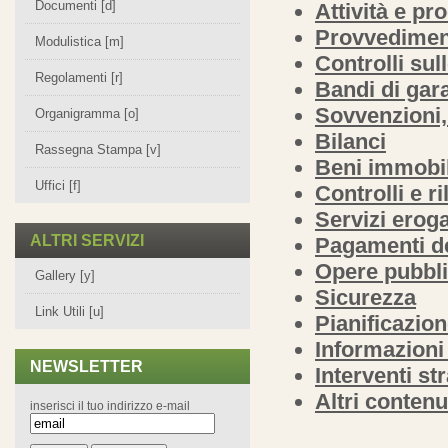
Documenti [d]
Attività e pr
Provvedimen
Modulistica [m]
Controlli sul
Regolamenti [r]
Bandi di gara
Sovvenzioni,
Organigramma [o]
Bilanci
Rassegna Stampa [v]
Beni immobil
Uffici [f]
Controlli e r
Servizi eroga
ALTRI SERVIZI
Pagamenti de
Opere pubbl
Gallery [y]
Sicurezza
Link Utili [u]
Pianificazion
Informazioni
NEWSLETTER
Interventi st
Altri contenu
inserisci il tuo indirizzo e-mail