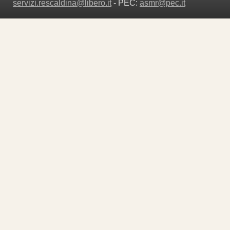
servizi.rescaldina@libero.it
- PEC:
asmr@pec.it