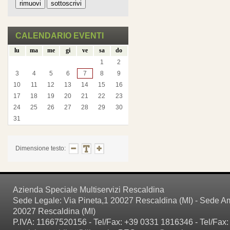
CALENDARIO EVENTI
lu
ma
me
gi
ve
sa
do
1
2
3
4
5
6
7
8
9
10
11
12
13
14
15
16
17
18
19
20
21
22
23
24
25
26
27
28
29
30
31
Dimensione testo:
Azienda Speciale Multiservizi Rescaldina
Sede Legale: Via Pineta,1 20027 Rescaldina (MI) - Sede Amm
20027 Rescaldina (MI)
P.IVA: 11667520156 - Tel/Fax: +39 0331 1816346 - Tel/Fax: