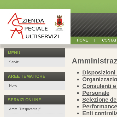
HOME
CONTAT
MENU
Amministraz
Servizi
Disposizioni
AREE TEMATICHE
Organizzazi
Consulenti e 
News
Personale
Selezione de
SERVIZI ONLINE
Performanc
Amm. Trasparente [t]
Enti controlla