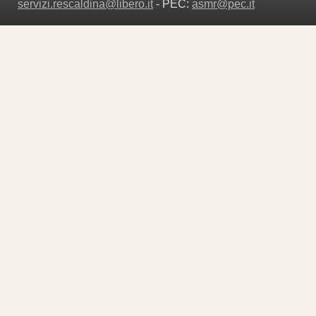
servizi.rescaldina@libero.it
- PEC:
asmr@pec.it