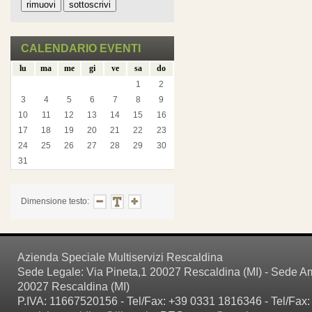
CALENDARIO EVENTI
lu
ma
me
gi
ve
sa
do
1
2
3
4
5
6
7
8
9
10
11
12
13
14
15
16
17
18
19
20
21
22
23
24
25
26
27
28
29
30
31
Dimensione testo:
Azienda Speciale Multiservizi Rescaldina
Sede Legale: Via Pineta,1 20027 Rescaldina (MI) - Sede Amm
20027 Rescaldina (MI)
P.IVA: 11667520156 - Tel/Fax: +39 0331 1816346 - Tel/Fax: