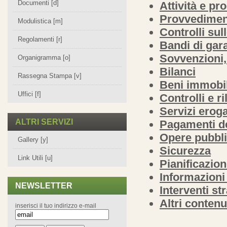
Documenti [d]
Attività e pr
Provvedimen
Modulistica [m]
Controlli sul
Regolamenti [r]
Bandi di gara
Sovvenzioni,
Organigramma [o]
Bilanci
Rassegna Stampa [v]
Beni immobil
Uffici [f]
Controlli e r
Servizi eroga
ALTRI SERVIZI
Pagamenti de
Opere pubbl
Gallery [y]
Sicurezza
Link Utili [u]
Pianificazion
Informazioni
NEWSLETTER
Interventi st
Altri contenu
inserisci il tuo indirizzo e-mail