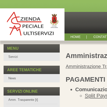
HOME
CONTAT
MENU
Amministraz
Servizi
Amministrazione T
AREE TEMATICHE
PAGAMENTI 
News
Comunicazion
SERVIZI ONLINE
Split Pay
Amm. Trasparente [t]