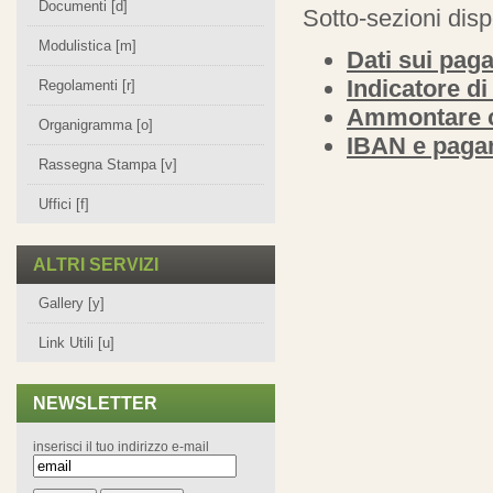
Documenti [d]
Sotto-sezioni disp
Modulistica [m]
Dati sui pag
Indicatore d
Regolamenti [r]
Ammontare c
Organigramma [o]
IBAN e pagam
Rassegna Stampa [v]
Uffici [f]
ALTRI SERVIZI
Gallery [y]
Link Utili [u]
NEWSLETTER
inserisci il tuo indirizzo e-mail