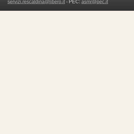
servizi.rescaldina@libero.it
- PEC:
asmr@pec.it