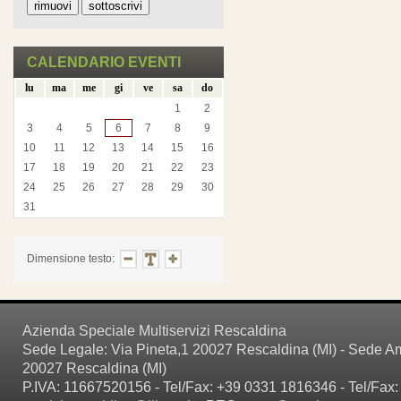
CALENDARIO EVENTI
lu
ma
me
gi
ve
sa
do
1
2
3
4
5
6
7
8
9
10
11
12
13
14
15
16
17
18
19
20
21
22
23
24
25
26
27
28
29
30
31
Dimensione testo:
Azienda Speciale Multiservizi Rescaldina
Sede Legale: Via Pineta,1 20027 Rescaldina (MI) - Sede Amm
20027 Rescaldina (MI)
P.IVA: 11667520156 - Tel/Fax: +39 0331 1816346 - Tel/Fax: