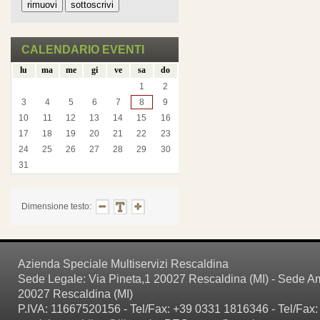
CALENDARIO EVENTI
lu
ma
me
gi
ve
sa
do
1
2
3
4
5
6
7
8
9
10
11
12
13
14
15
16
17
18
19
20
21
22
23
24
25
26
27
28
29
30
31
Dimensione testo:
Azienda Speciale Multiservizi Rescaldina
Sede Legale: Via Pineta,1 20027 Rescaldina (MI) - Sede Amm
20027 Rescaldina (MI)
P.IVA: 11667520156 - Tel/Fax: +39 0331 1816346 - Tel/Fax: