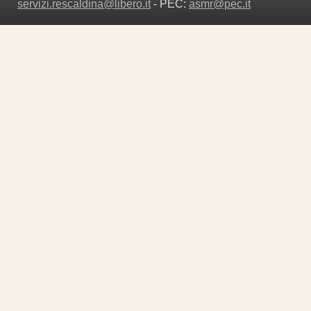
servizi.rescaldina@libero.it
- PEC:
asmr@pec.it