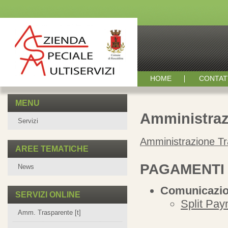
HOME
CONTAT
MENU
Amministraz
Servizi
Amministrazione T
AREE TEMATICHE
PAGAMENTI 
News
Comunicazion
SERVIZI ONLINE
Split Pay
Amm. Trasparente [t]