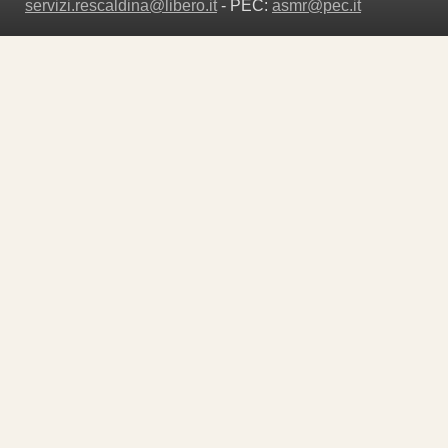
servizi.rescaldina@libero.it
- PEC:
asmr@pec.it