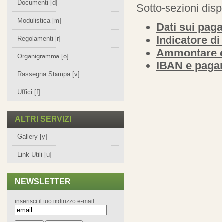
Documenti [d]
Sotto-sezioni disp
Modulistica [m]
Dati sui pag
Indicatore d
Regolamenti [r]
Ammontare c
Organigramma [o]
IBAN e pagam
Rassegna Stampa [v]
Uffici [f]
ALTRI SERVIZI
Gallery [y]
Link Utili [u]
NEWSLETTER
inserisci il tuo indirizzo e-mail