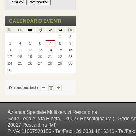
CALENDARIO EVENTI
lu
ma
me
gi
ve
sa
do
1
2
3
4
5
6
7
8
9
10
11
12
13
14
15
16
17
18
19
20
21
22
23
24
25
26
27
28
29
30
31
Dimensione testo:
Azienda Speciale Multiservizi Rescaldina
Sede Legale: Via Pineta,1 20027 Rescaldina (MI) - Sede Amm
20027 Rescaldina (MI)
P.IVA: 11667520156 - Tel/Fax: +39 0331 1816346 - Tel/Fax: