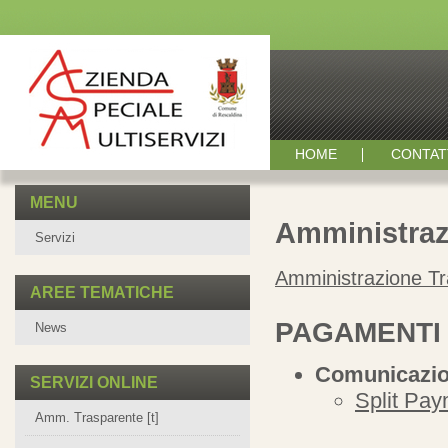
HOME
CONTAT
MENU
Amministraz
Servizi
Amministrazione T
AREE TEMATICHE
PAGAMENTI 
News
Comunicazion
SERVIZI ONLINE
Split Pay
Amm. Trasparente [t]