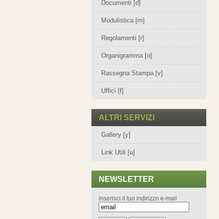
Documenti [d]
Modulistica [m]
Regolamenti [r]
Organigramma [o]
Rassegna Stampa [v]
Uffici [f]
ALTRI SERVIZI
Gallery [y]
Link Utili [u]
NEWSLETTER
inserisci il tuo indirizzo e-mail