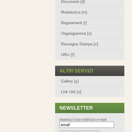
Documenti [d]
Modulistica [m]
Regolamenti [r]
Organigramma [o]
Rassegna Stampa [v]
Uffici [f]
ALTRI SERVIZI
Gallery [y]
Link Utili [u]
NEWSLETTER
inserisci il tuo indirizzo e-mail