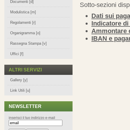
Documenti [d]
Sotto-sezioni disp
Modulistica [m]
Dati sui pag
Indicatore d
Regolamenti [r]
Ammontare c
Organigramma [o]
IBAN e pagam
Rassegna Stampa [v]
Uffici [f]
ALTRI SERVIZI
Gallery [y]
Link Utili [u]
NEWSLETTER
inserisci il tuo indirizzo e-mail