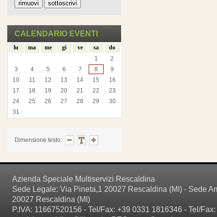
CALENDARIO EVENTI
lu
ma
me
gi
ve
sa
do
1
2
3
4
5
6
7
8
9
10
11
12
13
14
15
16
17
18
19
20
21
22
23
24
25
26
27
28
29
30
31
Dimensione testo:
Azienda Speciale Multiservizi Rescaldina
Sede Legale: Via Pineta,1 20027 Rescaldina (MI) - Sede Amm
20027 Rescaldina (MI)
P.IVA: 11667520156 - Tel/Fax: +39 0331 1816346 - Tel/Fax: