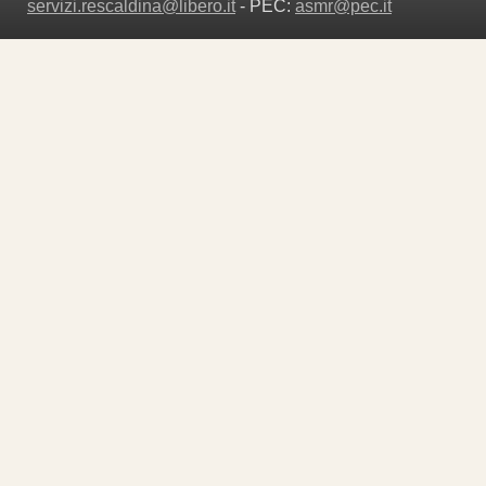
servizi.rescaldina@libero.it
- PEC:
asmr@pec.it