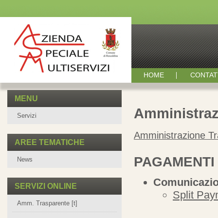
HOME
CONTAT
MENU
Amministraz
Servizi
Amministrazione T
AREE TEMATICHE
PAGAMENTI 
News
Comunicazion
SERVIZI ONLINE
Split Pay
Amm. Trasparente [t]