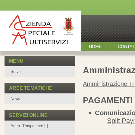
HOME
CONTAT
MENU
Amministraz
Servizi
Amministrazione T
AREE TEMATICHE
PAGAMENTI 
News
Comunicazion
SERVIZI ONLINE
Split Pay
Amm. Trasparente [t]