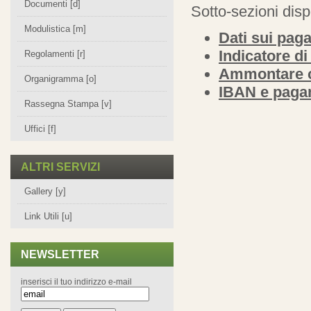
Documenti [d]
Sotto-sezioni disp
Modulistica [m]
Dati sui pag
Indicatore d
Regolamenti [r]
Ammontare c
Organigramma [o]
IBAN e pagam
Rassegna Stampa [v]
Uffici [f]
ALTRI SERVIZI
Gallery [y]
Link Utili [u]
NEWSLETTER
inserisci il tuo indirizzo e-mail