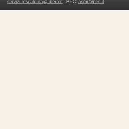
servizi.rescaldina@libero.it
- PEC:
asmr@pec.it