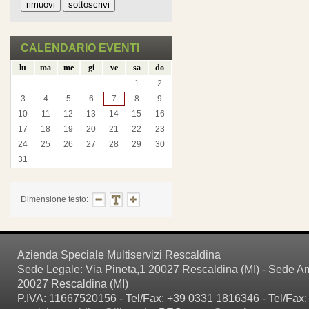
CALENDARIO EVENTI
lu
ma
me
gi
ve
sa
do
1
2
3
4
5
6
7
8
9
10
11
12
13
14
15
16
17
18
19
20
21
22
23
24
25
26
27
28
29
30
31
Dimensione testo:
Azienda Speciale Multiservizi Rescaldina
Sede Legale: Via Pineta,1 20027 Rescaldina (MI) - Sede Amm
20027 Rescaldina (MI)
P.IVA: 11667520156 - Tel/Fax: +39 0331 1816346 - Tel/Fax: