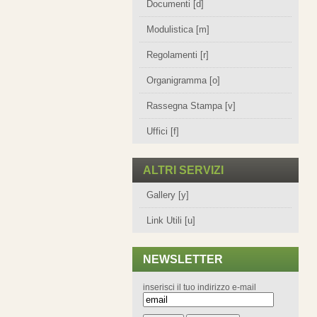
Documenti [d]
Modulistica [m]
Regolamenti [r]
Organigramma [o]
Rassegna Stampa [v]
Uffici [f]
ALTRI SERVIZI
Gallery [y]
Link Utili [u]
NEWSLETTER
inserisci il tuo indirizzo e-mail