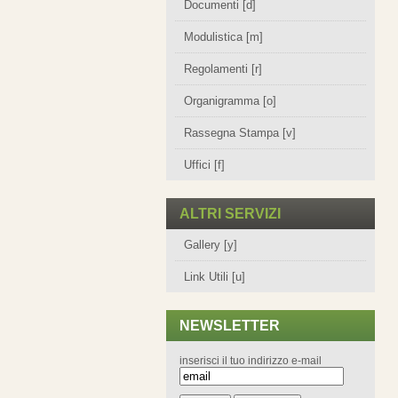
Documenti [d]
Modulistica [m]
Regolamenti [r]
Organigramma [o]
Rassegna Stampa [v]
Uffici [f]
ALTRI SERVIZI
Gallery [y]
Link Utili [u]
NEWSLETTER
inserisci il tuo indirizzo e-mail