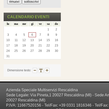
CALENDARIO EVENTI
lu
ma
me
gi
ve
sa
do
1
2
3
4
5
6
7
8
9
10
11
12
13
14
15
16
17
18
19
20
21
22
23
24
25
26
27
28
29
30
31
Dimensione testo:
Azienda Speciale Multiservizi Rescaldina
Sede Legale: Via Pineta,1 20027 Rescaldina (MI) - Sede Amm
20027 Rescaldina (MI)
P.IVA: 11667520156 - Tel/Fax: +39 0331 1816346 - Tel/Fax: