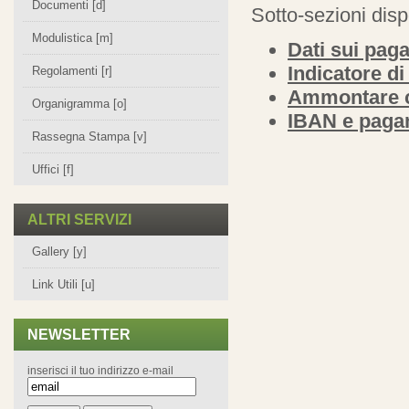
Documenti [d]
Sotto-sezioni disp
Modulistica [m]
Dati sui pag
Indicatore d
Regolamenti [r]
Ammontare c
Organigramma [o]
IBAN e pagam
Rassegna Stampa [v]
Uffici [f]
ALTRI SERVIZI
Gallery [y]
Link Utili [u]
NEWSLETTER
inserisci il tuo indirizzo e-mail