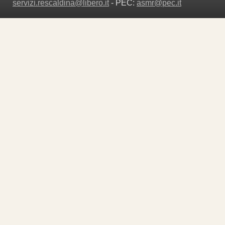
servizi.rescaldina@libero.it
- PEC:
asmr@pec.it