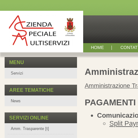
HOME
CONTAT
MENU
Amministraz
Servizi
Amministrazione T
AREE TEMATICHE
PAGAMENTI 
News
Comunicazion
SERVIZI ONLINE
Split Pay
Amm. Trasparente [t]