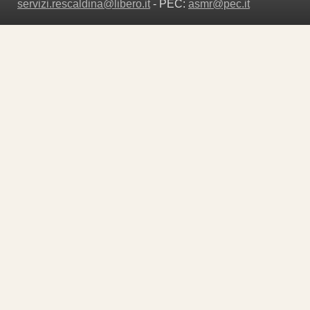
servizi.rescaldina@libero.it
- PEC:
asmr@pec.it