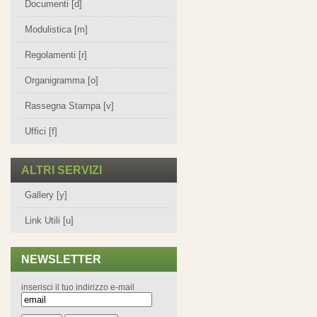
Documenti [d]
Modulistica [m]
Regolamenti [r]
Organigramma [o]
Rassegna Stampa [v]
Uffici [f]
ALTRI SERVIZI
Gallery [y]
Link Utili [u]
NEWSLETTER
inserisci il tuo indirizzo e-mail