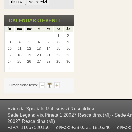
CALENDARIO EVENTI
lu
ma
me
gi
ve
sa
do
1
2
3
4
5
6
7
8
9
10
11
12
13
14
15
16
17
18
19
20
21
22
23
24
25
26
27
28
29
30
31
Dimensione testo:
Azienda Speciale Multiservizi Rescaldina
Sede Legale: Via Pineta,1 20027 Rescaldina (MI) - Sede Amm
20027 Rescaldina (MI)
P.IVA: 11667520156 - Tel/Fax: +39 0331 1816346 - Tel/Fax: