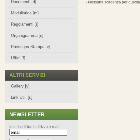
Documenti [d]
- Nessuna scadenza per questa 
Modulistica [m]
Regolamenti [r]
Organigramma [o]
Rassegna Stampa [v]
Uffici [f]
ALTRI SERVIZI
Gallery [y]
Link Utili [u]
NEWSLETTER
inserisci il tuo indirizzo e-mail