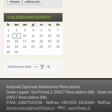
CALENDARIO EVENTI
lu
ma
me
gi
ve
sa
do
1
2
3
4
5
6
7
8
9
10
11
12
13
14
15
16
17
18
19
20
21
22
23
24
25
26
27
28
29
30
Dimensione testo:
Azienda Speciale Multiservizi Rescaldina
Sede Legale: Via Pineta,1 20027 Rescaldina (MI) - Sede Amm
20027 Rescaldina (MI)
P.IVA: 11667520156 - Tel/Fax: +39 0331 1816346 - Tel/Fax:
servizi.rescaldina@libero.it
- PEC:
asmr@pec.it