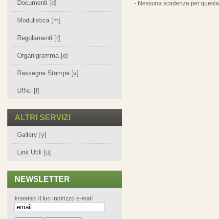
Documenti [d]
- Nessuna scadenza per questa 
Modulistica [m]
Regolamenti [r]
Organigramma [o]
Rassegna Stampa [v]
Uffici [f]
ALTRI SERVIZI
Gallery [y]
Link Utili [u]
NEWSLETTER
inserisci il tuo indirizzo e-mail