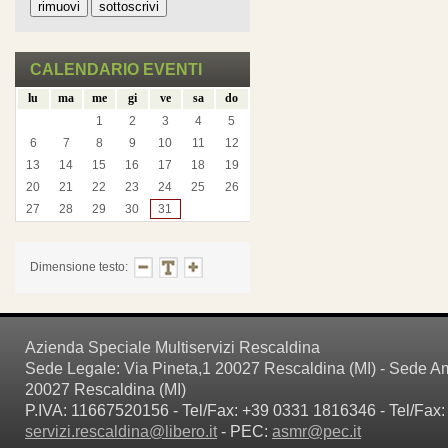
CALENDARIO EVENTI
lu
ma
me
gi
ve
sa
do
1
2
3
4
5
6
7
8
9
10
11
12
13
14
15
16
17
18
19
20
21
22
23
24
25
26
27
28
29
30
31
Dimensione testo:
Azienda Speciale Multiservizi Rescaldina
Sede Legale: Via Pineta,1 20027 Rescaldina (MI) - Sede Amm
20027 Rescaldina (MI)
P.IVA: 11667520156 - Tel/Fax: +39 0331 1816346 - Tel/Fax:
servizi.rescaldina@libero.it
- PEC:
asmr@pec.it