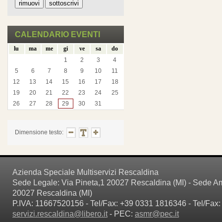
CALENDARIO EVENTI
lu
ma
me
gi
ve
sa
do
1
2
3
4
5
6
7
8
9
10
11
12
13
14
15
16
17
18
19
20
21
22
23
24
25
26
27
28
29
30
31
Dimensione testo:
Azienda Speciale Multiservizi Rescaldina
Sede Legale: Via Pineta,1 20027 Rescaldina (MI) - Sede Amm
20027 Rescaldina (MI)
P.IVA: 11667520156 - Tel/Fax: +39 0331 1816346 - Tel/Fax:
servizi.rescaldina@libero.it
- PEC:
asmr@pec.it