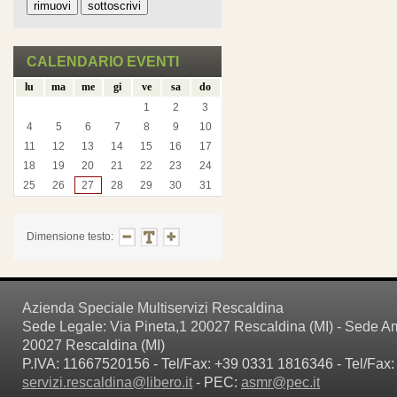
CALENDARIO EVENTI
lu
ma
me
gi
ve
sa
do
1
2
3
4
5
6
7
8
9
10
11
12
13
14
15
16
17
18
19
20
21
22
23
24
25
26
27
28
29
30
31
Dimensione testo:
Azienda Speciale Multiservizi Rescaldina
Sede Legale: Via Pineta,1 20027 Rescaldina (MI) - Sede Amm
20027 Rescaldina (MI)
P.IVA: 11667520156 - Tel/Fax: +39 0331 1816346 - Tel/Fax:
servizi.rescaldina@libero.it
- PEC:
asmr@pec.it