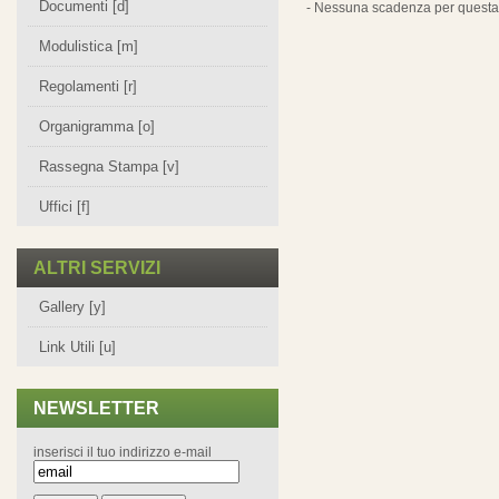
Documenti [d]
- Nessuna scadenza per questa 
Modulistica [m]
Regolamenti [r]
Organigramma [o]
Rassegna Stampa [v]
Uffici [f]
ALTRI SERVIZI
Gallery [y]
Link Utili [u]
NEWSLETTER
inserisci il tuo indirizzo e-mail