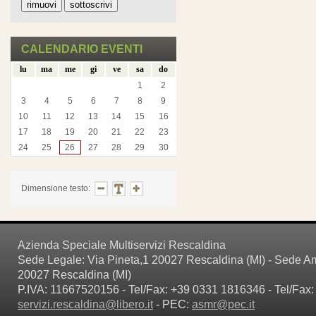
CALENDARIO EVENTI
lu
ma
me
gi
ve
sa
do
1
2
3
4
5
6
7
8
9
10
11
12
13
14
15
16
17
18
19
20
21
22
23
24
25
26
27
28
29
30
Dimensione testo:
Azienda Speciale Multiservizi Rescaldina
Sede Legale: Via Pineta,1 20027 Rescaldina (MI) - Sede Amm
20027 Rescaldina (MI)
P.IVA: 11667520156 - Tel/Fax: +39 0331 1816346 - Tel/Fax:
servizi.rescaldina@libero.it
- PEC:
asmr@pec.it