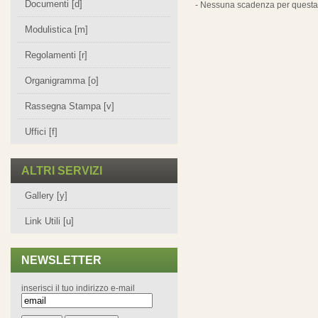
Documenti [d]
- Nessuna scadenza per questa 
Modulistica [m]
Regolamenti [r]
Organigramma [o]
Rassegna Stampa [v]
Uffici [f]
ALTRI SERVIZI
Gallery [y]
Link Utili [u]
NEWSLETTER
inserisci il tuo indirizzo e-mail