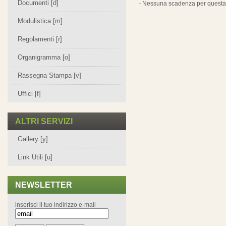
Documenti [d]
- Nessuna scadenza per questa 
Modulistica [m]
Regolamenti [r]
Organigramma [o]
Rassegna Stampa [v]
Uffici [f]
ALTRI SERVIZI
Gallery [y]
Link Utili [u]
NEWSLETTER
inserisci il tuo indirizzo e-mail