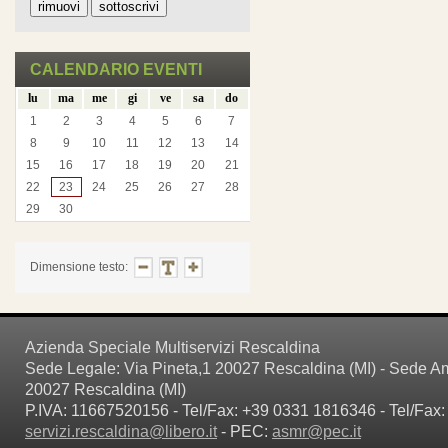
CALENDARIO EVENTI
lu
ma
me
gi
ve
sa
do
1
2
3
4
5
6
7
8
9
10
11
12
13
14
15
16
17
18
19
20
21
22
23
24
25
26
27
28
29
30
Dimensione testo:
Azienda Speciale Multiservizi Rescaldina
Sede Legale: Via Pineta,1 20027 Rescaldina (MI) - Sede Amm
20027 Rescaldina (MI)
P.IVA: 11667520156 - Tel/Fax: +39 0331 1816346 - Tel/Fax:
servizi.rescaldina@libero.it
- PEC:
asmr@pec.it