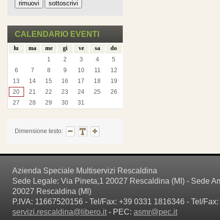
CALENDARIO EVENTI
lu
ma
me
gi
ve
sa
do
1
2
3
4
5
6
7
8
9
10
11
12
13
14
15
16
17
18
19
20
21
22
23
24
25
26
27
28
29
30
31
Dimensione testo:
Azienda Speciale Multiservizi Rescaldina
Sede Legale: Via Pineta,1 20027 Rescaldina (MI) - Sede Amm
20027 Rescaldina (MI)
P.IVA: 11667520156 - Tel/Fax: +39 0331 1816346 - Tel/Fax:
servizi.rescaldina@libero.it
- PEC:
asmr@pec.it