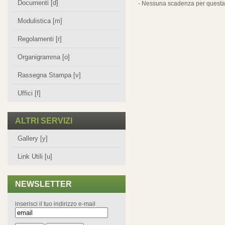
Documenti [d]
- Nessuna scadenza per questa 
Modulistica [m]
Regolamenti [r]
Organigramma [o]
Rassegna Stampa [v]
Uffici [f]
ALTRI SERVIZI
Gallery [y]
Link Utili [u]
NEWSLETTER
inserisci il tuo indirizzo e-mail