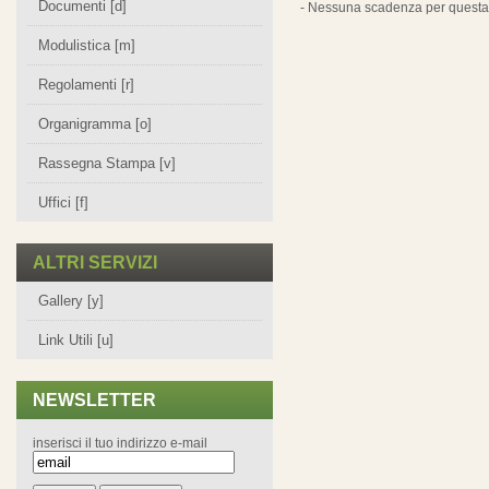
Documenti [d]
- Nessuna scadenza per questa 
Modulistica [m]
Regolamenti [r]
Organigramma [o]
Rassegna Stampa [v]
Uffici [f]
ALTRI SERVIZI
Gallery [y]
Link Utili [u]
NEWSLETTER
inserisci il tuo indirizzo e-mail