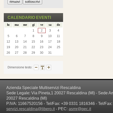
CALENDARIO EVENTI
lu
ma
me
gi
ve
sa
do
1
2
3
4
5
6
7
8
9
10
11
12
13
14
15
16
17
18
19
20
21
22
23
24
25
26
27
28
29
30
31
Dimensione testo:
Azienda Speciale Multiservizi Rescaldina
Sede Legale: Via Pineta,1 20027 Rescaldina (MI) - Sede Amm
20027 Rescaldina (MI)
P.IVA: 11667520156 - Tel/Fax: +39 0331 1816346 - Tel/Fax:
servizi.rescaldina@libero.it
- PEC:
asmr@pec.it