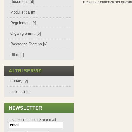
Documenti [d]
- Nessuna scadenza per questa 
Modulistica [m]
Regolamenti [r]
Organigramma [o]
Rassegna Stampa [v]
Uffici [f]
ALTRI SERVIZI
Gallery [y]
Link Utili [u]
NEWSLETTER
inserisci il tuo indirizzo e-mail