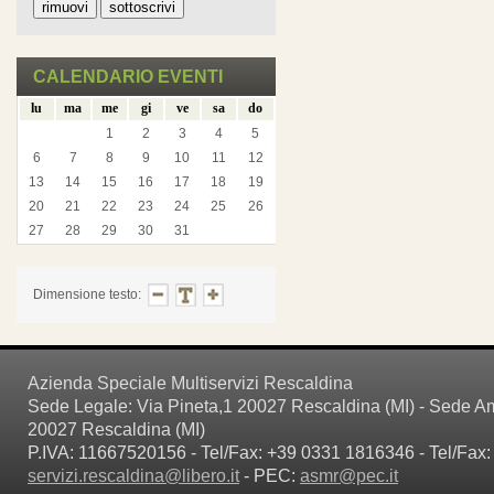
CALENDARIO EVENTI
lu
ma
me
gi
ve
sa
do
1
2
3
4
5
6
7
8
9
10
11
12
13
14
15
16
17
18
19
20
21
22
23
24
25
26
27
28
29
30
31
Dimensione testo:
Azienda Speciale Multiservizi Rescaldina
Sede Legale: Via Pineta,1 20027 Rescaldina (MI) - Sede Amm
20027 Rescaldina (MI)
P.IVA: 11667520156 - Tel/Fax: +39 0331 1816346 - Tel/Fax:
servizi.rescaldina@libero.it
- PEC:
asmr@pec.it