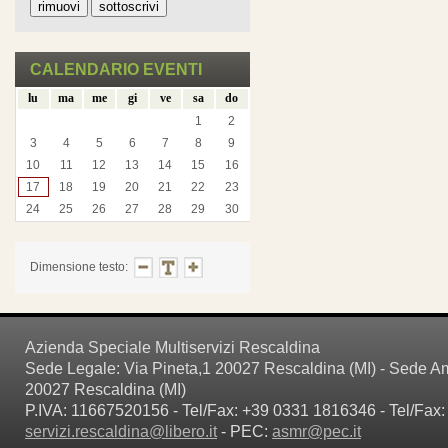
CALENDARIO EVENTI
lu
ma
me
gi
ve
sa
do
1
2
3
4
5
6
7
8
9
10
11
12
13
14
15
16
17
18
19
20
21
22
23
24
25
26
27
28
29
30
Dimensione testo:
Azienda Speciale Multiservizi Rescaldina
Sede Legale: Via Pineta,1 20027 Rescaldina (MI) - Sede Amm
20027 Rescaldina (MI)
P.IVA: 11667520156 - Tel/Fax: +39 0331 1816346 - Tel/Fax:
servizi.rescaldina@libero.it
- PEC:
asmr@pec.it