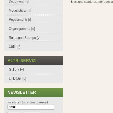
Documenti [d]
- Nessuna scadenza per questa 
Modulistica [m]
Regolamenti [r]
Organigramma [o]
Rassegna Stampa [v]
Uffici [f]
ALTRI SERVIZI
Gallery [y]
Link Utili [u]
NEWSLETTER
inserisci il tuo indirizzo e-mail