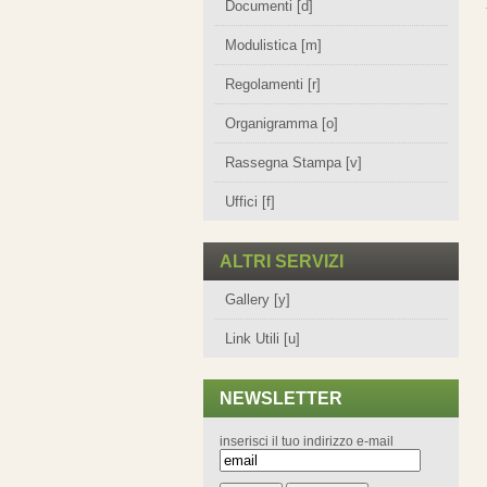
Documenti [d]
Modulistica [m]
Regolamenti [r]
Organigramma [o]
Rassegna Stampa [v]
Uffici [f]
ALTRI SERVIZI
Gallery [y]
Link Utili [u]
NEWSLETTER
inserisci il tuo indirizzo e-mail