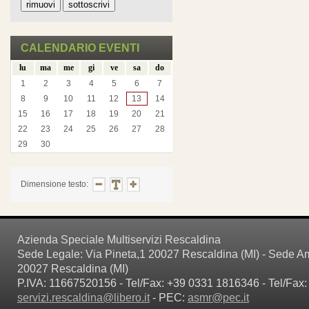
CALENDARIO EVENTI
lu
ma
me
gi
ve
sa
do
1
2
3
4
5
6
7
8
9
10
11
12
13
14
15
16
17
18
19
20
21
22
23
24
25
26
27
28
29
30
Dimensione testo:
Azienda Speciale Multiservizi Rescaldina
Sede Legale: Via Pineta,1 20027 Rescaldina (MI) - Sede Amm
20027 Rescaldina (MI)
P.IVA: 11667520156 - Tel/Fax: +39 0331 1816346 - Tel/Fax:
servizi.rescaldina@libero.it
- PEC:
asmr@pec.it