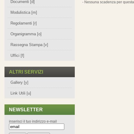
Documenti [d]
- Nessuna scadenza per questa 
Modulistica [m]
Regolamenti [r]
Organigramma [o]
Rassegna Stampa [v]
Uffici [f]
ALTRI SERVIZI
Gallery [y]
Link Utili [u]
NEWSLETTER
inserisci il tuo indirizzo e-mail