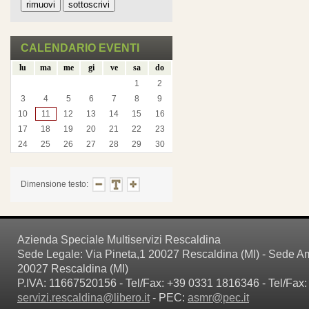
CALENDARIO EVENTI
lu
ma
me
gi
ve
sa
do
1
2
3
4
5
6
7
8
9
10
11
12
13
14
15
16
17
18
19
20
21
22
23
24
25
26
27
28
29
30
Dimensione testo:
Azienda Speciale Multiservizi Rescaldina
Sede Legale: Via Pineta,1 20027 Rescaldina (MI) - Sede Amm
20027 Rescaldina (MI)
P.IVA: 11667520156 - Tel/Fax: +39 0331 1816346 - Tel/Fax:
servizi.rescaldina@libero.it
- PEC:
asmr@pec.it