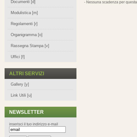
Documenti [d]
- Nessuna scadenza per questa 
Modulistica [m]
Regolamenti [r]
Organigramma [o]
Rassegna Stampa [v]
Uffici [f]
ALTRI SERVIZI
Gallery [y]
Link Utili [u]
NEWSLETTER
inserisci il tuo indirizzo e-mail